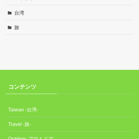
台湾
旅
コンテンツ
Taiwan -台湾-
Travel -旅-
Outdoor -アウトドア-