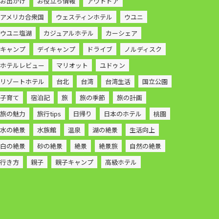
お出かけ
お役立ち情報
アウトドア
アメリカ合衆国
ウェスティンホテル
ウユニ
ウユニ塩湖
カジュアルホテル
カーシェア
キャンプ
デイキャンプ
ドライブ
ノルディスク
ホテルレビュー
マリオット
ユドゥン
リゾートホテル
台北
台湾
台湾生活
国立公園
子育て
宿泊記
旅
旅の季節
旅の計画
旅の魅力
旅行tips
日帰り
日本のホテル
桃園
水の絶景
水族館
温泉
湖の絶景
生活向上
白の絶景
砂の絶景
絶景
絶景旅
自然の絶景
行き方
親子
親子キャンプ
高級ホテル