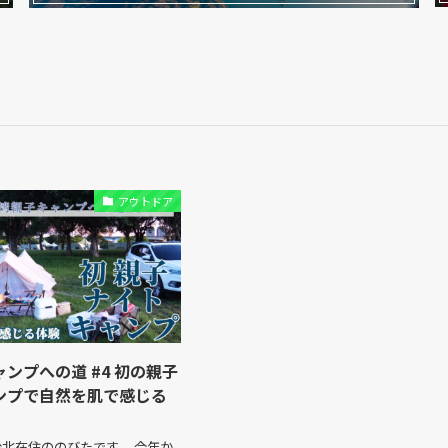
アウトドア
ンプへの道 #4 初の親子
ンプで自然を肌で感じる
北在住ののびたです。 今年か