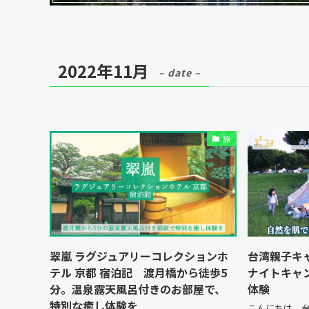
2022年11月
– date –
旅
翠嵐 ラグジュアリーコレクションホ
台湾親子キャ
テル 京都 宿泊記 渡月橋から徒歩5
ナイトキャ
分。温泉露天風呂付きのお部屋で、
体験
特別な癒し体験を
こんにちは。台