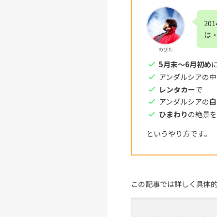
20
は
のびた
5月末〜6月初め
アンダルシアの中
レンタカー
で
アンダルシアの
白
ひまわり
の絶景
というやり方です。
この記事では詳しく具体