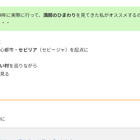
14年に実際に行って、
満開のひまわり
を見てきた私がオススメする
・・・
に
心都市・
セビリア
（セビージャ）を起点に
い村
を巡りながら
を見る
的に