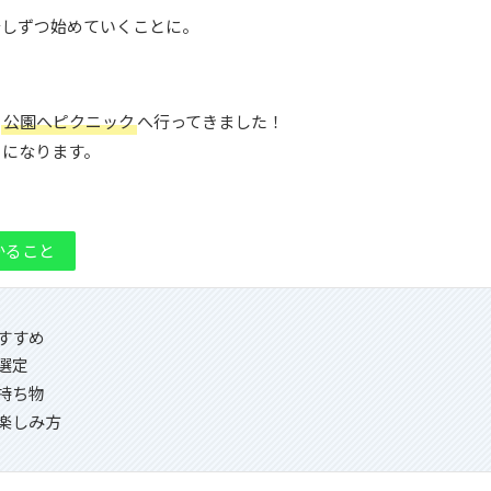
少しずつ始めていくことに。
の
公園へピクニック
へ行ってきました！
トになります。
かること
すすめ
選定
持ち物
楽しみ方