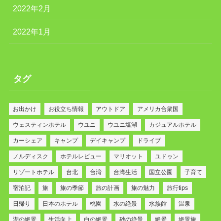
2022年2月
2022年1月
タグ
お出かけ
お役立ち情報
アウトドア
アメリカ合衆国
ウェスティンホテル
ウユニ
ウユニ塩湖
カジュアルホテル
カーシェア
キャンプ
デイキャンプ
ドライブ
ノルディスク
ホテルレビュー
マリオット
ユドゥン
リゾートホテル
台北
台湾
台湾生活
国立公園
子育て
宿泊記
旅
旅の季節
旅の計画
旅の魅力
旅行tips
日帰り
日本のホテル
桃園
水の絶景
水族館
温泉
湖の絶景
生活向上
白の絶景
砂の絶景
絶景
絶景旅