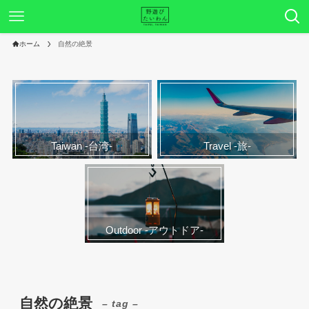
ホーム
自然の絶景
Taiwan -台湾-
Travel -旅-
Outdoor -アウトドア-
自然の絶景
– tag –