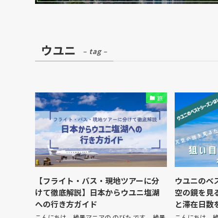
ウユニ
– tag –
旅
【フライト・バス・現地ツアーに分
ウユニのベ
けて徹底解説】日本からウユニ塩湖
空の鏡を見
への行き方ガイド
と滞在日数
こんにちは、絶景マニアの のびた です。 絶景
こんにちは、絶