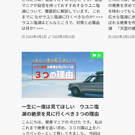
マニアが自信を持っておすすめするウユニ塩
の絶景を求め
湖について、徹底的に解説しています。 これ
を味わっても
までに なぜウユニ塩湖に行くべきなのか? >>>
広大な塩湖に
ウユニ塩湖はどんなところで、対策と必需品
ばれる絶景を作
は何か? >>> ...
湖 「天空の鏡」
2023年3月1日
2023年3月22日
2023年2月22日
旅
一生に一度は見てほしい ウユニ塩
湖の絶景を見に行くべき３つの理由
こんにちは。絶景マニアの のびた です。 私は
これまで絶景を追い求め、３０カ国以上をバ
ックパッカーとして旅してきました。 今回は