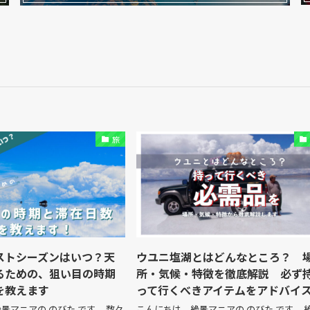
旅
ストシーズンはいつ？天
ウユニ塩湖とはどんなところ？ 
るための、狙い目の時期
所・気候・特徴を徹底解説 必ず
を教えます
って行くべきアイテムをアドバイ
景マニアの のびた です。 数々
こんにちは。絶景マニアの のびた です。 