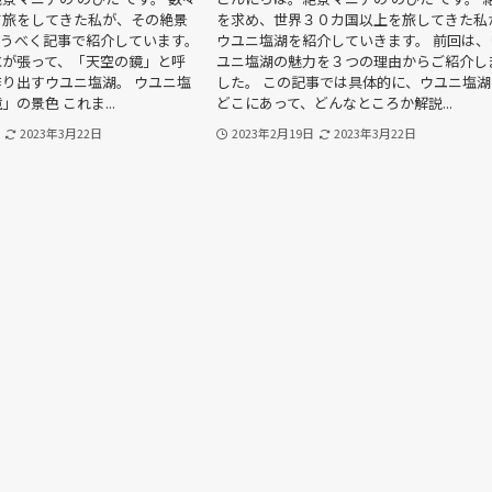
て旅をしてきた私が、その絶景
を求め、世界３０カ国以上を旅してきた私
らうべく記事で紹介しています。
ウユニ塩湖を紹介していきます。 前回は、
水が張って、「天空の鏡」と呼
ユニ塩湖の魅力を３つの理由からご紹介し
り出すウユニ塩湖。 ウユニ塩
した。 この記事では具体的に、ウユニ塩湖
の景色 これま...
どこにあって、どんなところか解説...
2023年3月22日
2023年2月19日
2023年3月22日