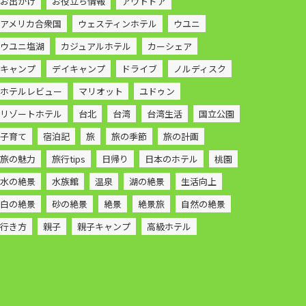
お出かけ
お役立ち情報
アウトドア
アメリカ合衆国
ウェスティンホテル
ウユニ
ウユニ塩湖
カジュアルホテル
カーシェア
キャンプ
デイキャンプ
ドライブ
ノルディスク
ホテルレビュー
マリオット
ユドゥン
リゾートホテル
台北
台湾
台湾生活
国立公園
子育て
宿泊記
旅
旅の季節
旅の計画
旅の魅力
旅行tips
日帰り
日本のホテル
桃園
水の絶景
水族館
温泉
湖の絶景
生活向上
白の絶景
砂の絶景
絶景
絶景旅
自然の絶景
行き方
親子
親子キャンプ
高級ホテル